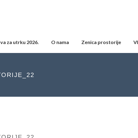
ava za utrku 2026.
O nama
Zenica prostorije
Vl
TORIJE_22
TORIJE_22