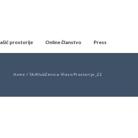
ašić prostorije
Online članstvo
Press
/
SkiKlubZenica-VlasicProstorije_22
Home