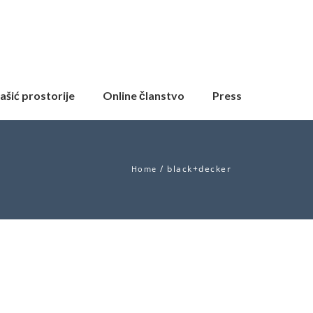
ašić prostorije
Online članstvo
Press
/
black+decker
Home