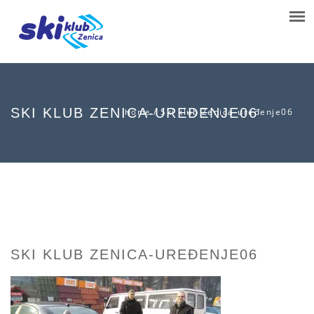
SKI KLUB ZENICA-UREĐENJE06
/
Ski klub Zenica-uređenje06
Home
SKI KLUB ZENICA-UREĐENJE06