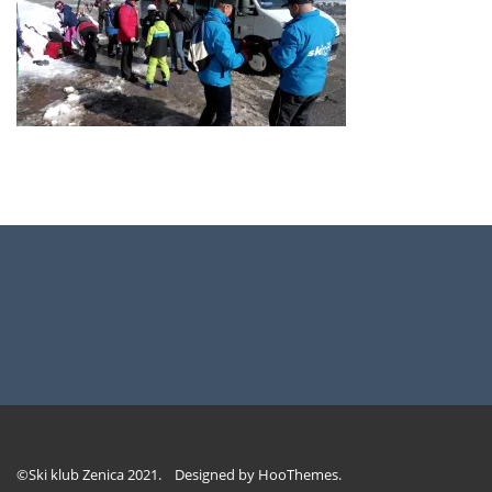
©Ski klub Zenica 2021. Designed by
HooThemes
.