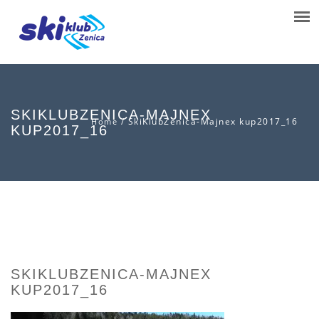
SKIKLUBZENICA-MAJNEX
/
SkiKlubZenica-Majnex kup2017_16
Home
KUP2017_16
SKIKLUBZENICA-MAJNEX
KUP2017_16