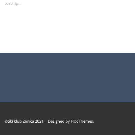
new
new
new
Loading...
window)
window)
window)
©Ski klub Zenica 2021. Designed by
HooThemes
.