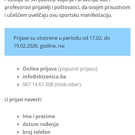
profesorovi prijatelji i poštovaoci, da svojim prisustvom
i učešćem uveličaju ovu sportsku manifestaciju.
Prijave su otvorene u periodu od 17.02. do
19.02.2026. godine, na:
Online prijava
(popuniti prijavu)
info@skizenica.ba
067 14 61 208 (mob-viber)
U prijavi navesti:
Ime i prezime
datum rođenja
broj telefon