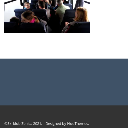
©Ski klub Zenica 2021. Designed by
HooThemes
.