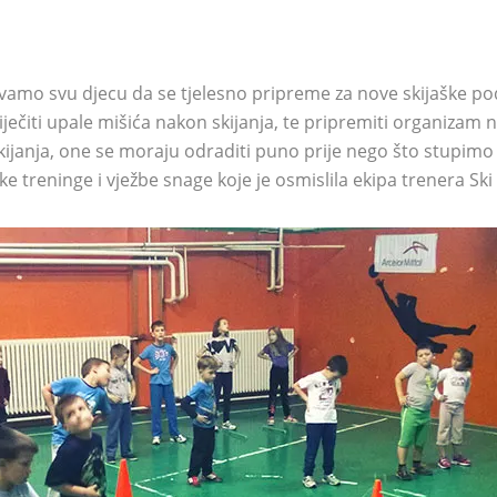
zivamo svu djecu da se tjelesno pripreme za nove skijaške
ječiti upale mišića nakon skijanja, te pripremiti organizam
kijanja, one se moraju odraditi puno prije nego što stupimo n
treninge i vježbe snage koje je osmislila ekipa trenera Ski 