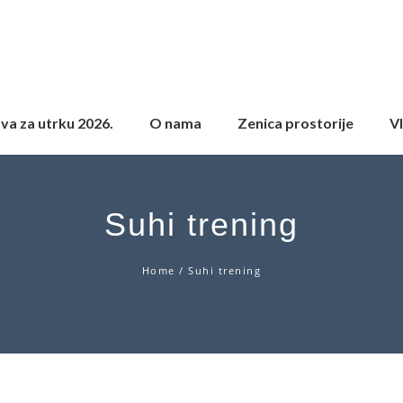
ava za utrku 2026.
O nama
Zenica prostorije
Vl
Suhi trening
Home
/
Suhi trening