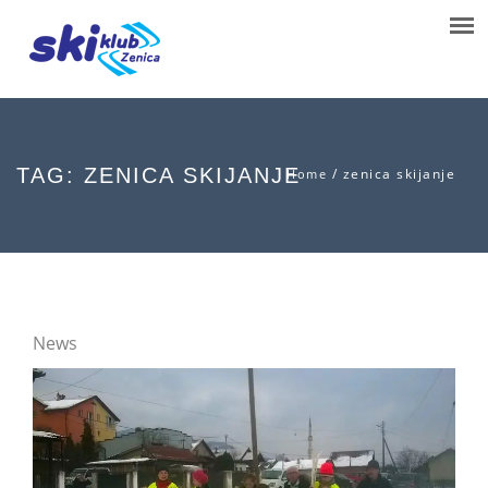
TAG: ZENICA SKIJANJE
/
zenica skijanje
Home
News