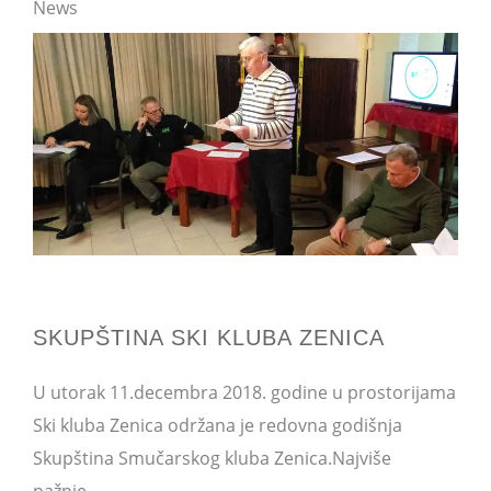
News
SKUPŠTINA SKI KLUBA ZENICA
U utorak 11.decembra 2018. godine u prostorijama
Ski kluba Zenica održana je redovna godišnja
Skupština Smučarskog kluba Zenica.Najviše
pažnje...