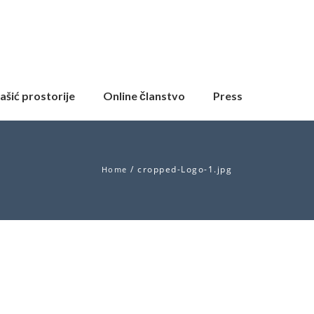
ašić prostorije
Online članstvo
Press
/
cropped-Logo-1.jpg
Home