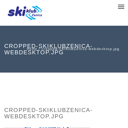
CROPPED-SKIKLUBZENICA-
/
cropped-SKiKlubZenica-webdesktop.jpg
Home
WEBDESKTOP.JPG
CROPPED-SKIKLUBZENICA-
WEBDESKTOP.JPG