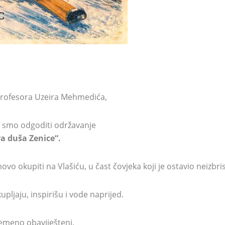
la profesora Uzeira Mehmedića,
 smo odgoditi održavanje
a duša Zenice“.
ovo okupiti na Vlašiću, u čast čovjeka koji je ostavio neizbr
upljaju, inspirišu i vode naprijed.
emeno obaviješteni.