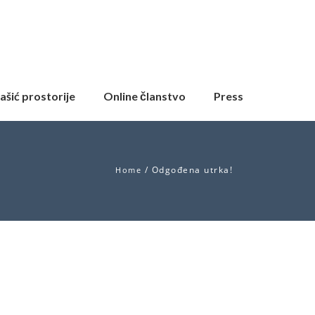
ašić prostorije
Online članstvo
Press
/
Odgođena utrka!
Home