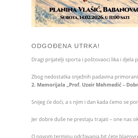
ODGOĐENA UTRKA!
Dragi prijatelji sporta i poštovaoci lika i dje
Zbog nedostatka snježnih padavina primorani
2. Memorijala „Prof. Uzeir Mehmedić – Dobr
Snijeg će doći, a s njim i dan kada ćemo se pon
Jer dobre duše ne prestaju trajati – one nas ok
O novom terminu održavanja bit ćete blagovr