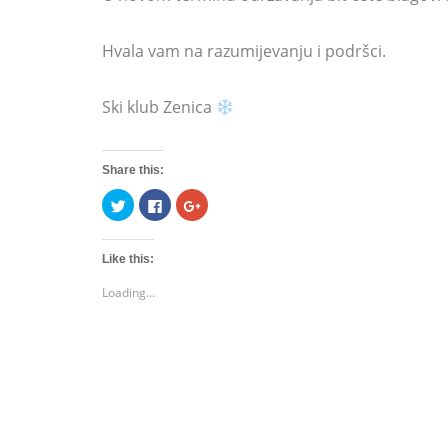
Hvala vam na razumijevanju i podršci.
Ski klub Zenica
Share this:
Click
Click
Click
to
to
to
share
share
share
on
on
on
Twitter
Facebook
Google+
Like this:
(Opens
(Opens
(Opens
in
in
in
new
new
new
Loading...
window)
window)
window)