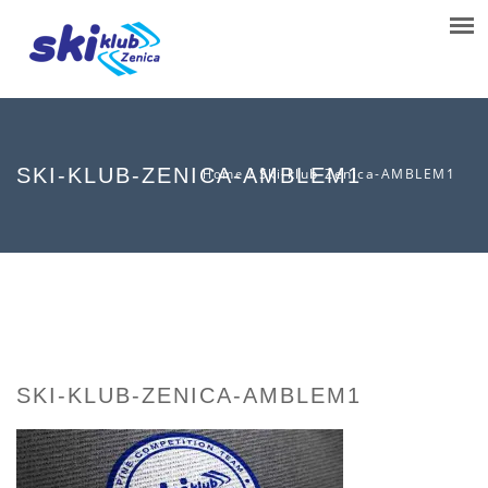
SKI-KLUB-ZENICA-AMBLEM1
/
Ski-klub-Zenica-AMBLEM1
Home
SKI-KLUB-ZENICA-AMBLEM1