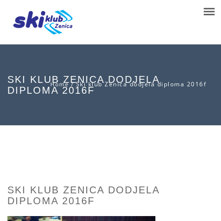
SKI KLUB ZENICA DODJELA
/
Ski klub Zenica dodjela diploma 2016f
Home
DIPLOMA 2016F
SKI KLUB ZENICA DODJELA
DIPLOMA 2016F