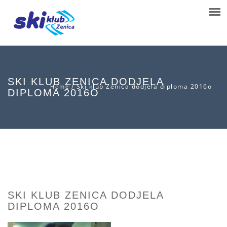
SKI KLUB ZENICA DODJELA
/
Ski klub Zenica dodjela diploma 2016o
Home
DIPLOMA 2016O
SKI KLUB ZENICA DODJELA
DIPLOMA 2016O