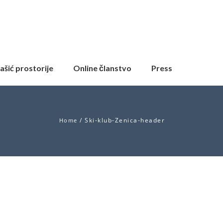
ašić prostorije
Online članstvo
Press
/
Ski-klub-Zenica-header
Home