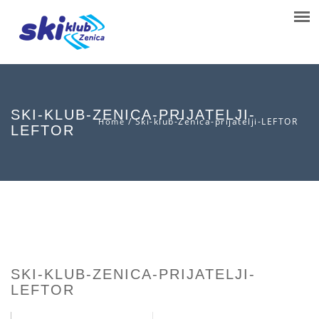
SKI-KLUB-ZENICA-PRIJATELJI-
/
Ski-klub-Zenica-prijatelji-LEFTOR
Home
LEFTOR
SKI-KLUB-ZENICA-PRIJATELJI-
LEFTOR