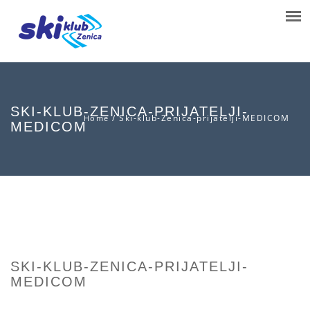
SKI-KLUB-ZENICA-PRIJATELJI-
/
Ski-klub-Zenica-prijatelji-MEDICOM
Home
MEDICOM
SKI-KLUB-ZENICA-PRIJATELJI-
MEDICOM