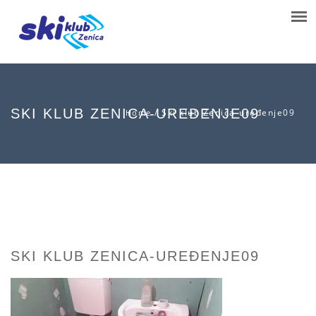
SKI KLUB ZENICA-UREĐENJE09
/
Ski klub Zenica-uređenje09
Home
SKI KLUB ZENICA-UREĐENJE09