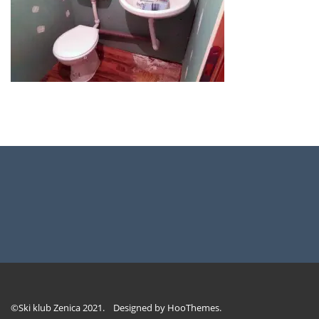
©Ski klub Zenica 2021. Designed by
HooThemes
.