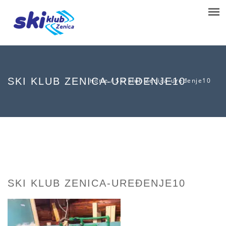
SKI KLUB ZENICA-UREĐENJE10
/
Ski klub Zenica-uređenje10
Home
SKI KLUB ZENICA-UREĐENJE10