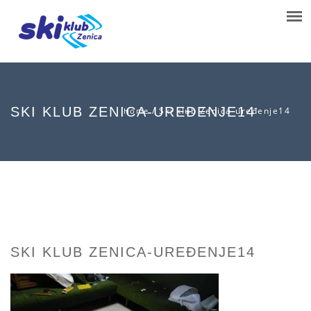
SKI KLUB ZENICA-UREĐENJE14
/
Ski klub Zenica-uređenje14
Home
SKI KLUB ZENICA-UREĐENJE14