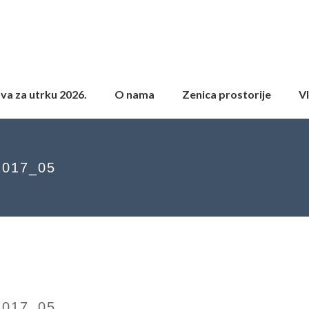
ava za utrku 2026.
O nama
Zenica prostorije
Vl
017_05
017_05