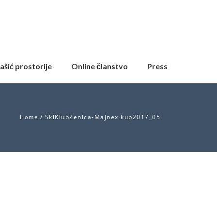
ašić prostorije
Online članstvo
Press
/
SkiKlubZenica-Majnex kup2017_05
Home