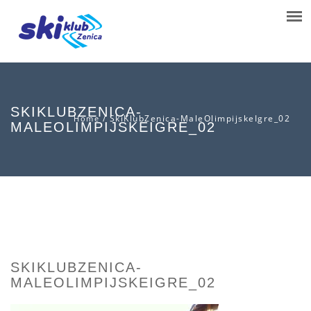
SKIKLUBZENICA-
/
SkiKlubZenica-MaleOlimpijskeIgre_02
Home
MALEOLIMPIJSKEIGRE_02
SKIKLUBZENICA-
MALEOLIMPIJSKEIGRE_02