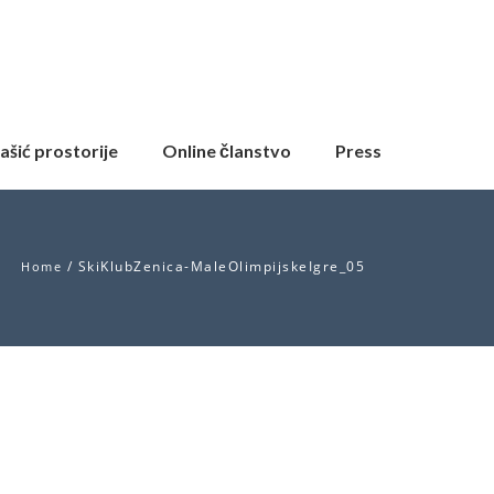
ašić prostorije
Online članstvo
Press
/
SkiKlubZenica-MaleOlimpijskeIgre_05
Home