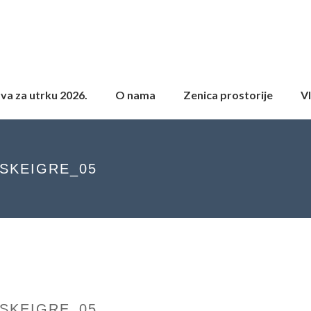
ava za utrku 2026.
O nama
Zenica prostorije
Vl
JSKEIGRE_05
JSKEIGRE_05