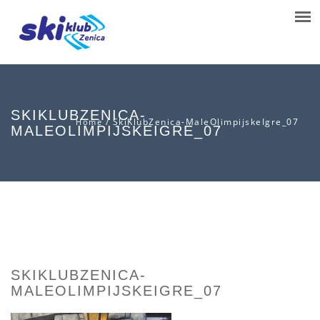
SKIKLUBZENICA-
/
SkiKlubZenica-MaleOlimpijskeIgre_07
Home
MALEOLIMPIJSKEIGRE_07
SKIKLUBZENICA-
MALEOLIMPIJSKEIGRE_07