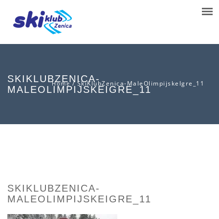
SKIKLUBZENICA-
/
SkiKlubZenica-MaleOlimpijskeIgre_11
Home
MALEOLIMPIJSKEIGRE_11
SKIKLUBZENICA-
MALEOLIMPIJSKEIGRE_11