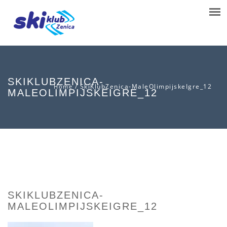
SKIKLUBZENICA-
/
SkiKlubZenica-MaleOlimpijskeIgre_12
Home
MALEOLIMPIJSKEIGRE_12
SKIKLUBZENICA-
MALEOLIMPIJSKEIGRE_12