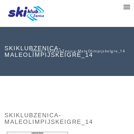
SKIKLUBZENICA-
/
SkiKlubZenica-MaleOlimpijskeIgre_14
Home
MALEOLIMPIJSKEIGRE_14
SKIKLUBZENICA-
MALEOLIMPIJSKEIGRE_14