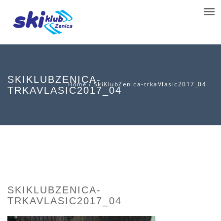
SKIKLUBZENICA-
/
SkiKlubZenica-trkaVlasic2017_04
Home
TRKAVLASIC2017_04
SKIKLUBZENICA-
TRKAVLASIC2017_04