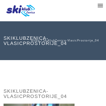
SKIKLUBZENICA-
/
SkiKlubZenica-VlasicProstorije_04
Home
VLASICPROSTORIJE_04
SKIKLUBZENICA-
VLASICPROSTORIJE_04