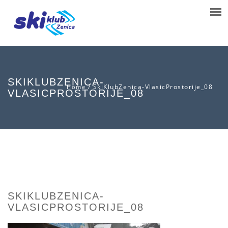
SKIKLUBZENICA-
/
SkiKlubZenica-VlasicProstorije_08
Home
VLASICPROSTORIJE_08
SKIKLUBZENICA-
VLASICPROSTORIJE_08