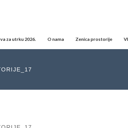
ava za utrku 2026.
O nama
Zenica prostorije
Vl
TORIJE_17
TORIJE_17