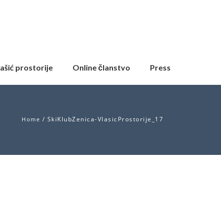
ašić prostorije
Online članstvo
Press
/
SkiKlubZenica-VlasicProstorije_17
Home