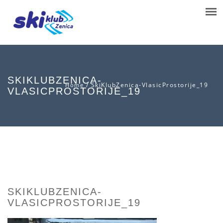
SKIKLUBZENICA-
/
SkiKlubZenica-VlasicProstorije_19
Home
VLASICPROSTORIJE_19
SKIKLUBZENICA-
VLASICPROSTORIJE_19