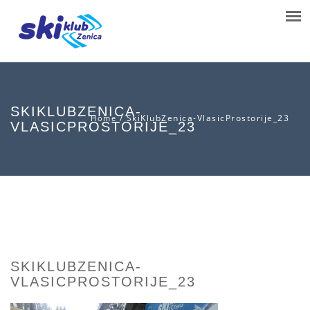
SKIKLUBZENICA-
/
SkiKlubZenica-VlasicProstorije_23
Home
VLASICPROSTORIJE_23
SKIKLUBZENICA-
VLASICPROSTORIJE_23