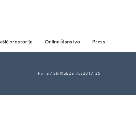
ašić prostorije
Online članstvo
Press
/
SkiKluBZenica2017_25
Home