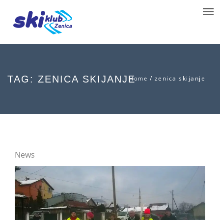
TAG: ZENICA SKIJANJE
/
zenica skijanje
Home
News