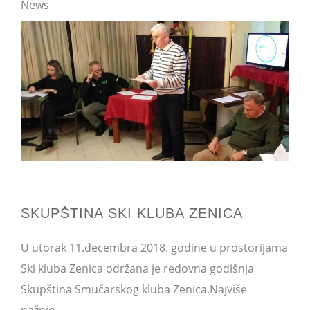
News
SKUPŠTINA SKI KLUBA ZENICA
U utorak 11.decembra 2018. godine u prostorijama
Ski kluba Zenica održana je redovna godišnja
Skupština Smučarskog kluba Zenica.Najviše
pažnje...